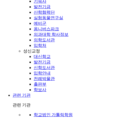
기숙사
발전기금
산학협력단
실험동물연구실
예비군
옴니버스파크
의과대학 학사정보
의학도서관
입학처
성신교정
대신학교
발전기금
신학도서관
입학안내
전례박물관
출판부
학보사
관련 기관
관련 기관
학교법인 가톨릭학원