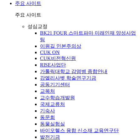
주요 사이트
주요 사이트
성심교정
BK21 FOUR 스마트파마 미래인재 양성사업
팀
이원길 인본주의상
CUK ON
CUK비전혁신원
RISE사업단
가톨릭대학교 감염병 종합안내
강엘리사벳 학술연구기금
공동기기센터
교목처
교수학습개발원
국제교류처
기숙사
동문회
동물실험실
바이오헬스 융합 신소재 교육연구단
발전기금