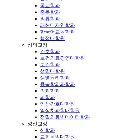
종교학과
중독학과
의류학과
패션디자인학과
한국어교육학과
행정대학원
성의교정
간호학과
보건의료경영대학원
보건학과
생명대학원
생명윤리학과
융복합의과학과
의과학과
의학과
임상간호대학원
임상치과학대학원
정밀의료빅데이터학과
성신교정
신학과
교회음악대학원