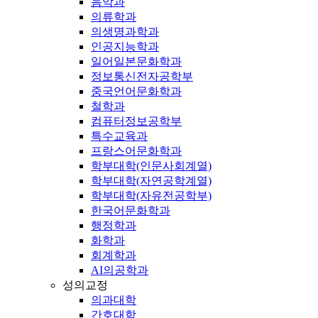
음악과
의류학과
의생명과학과
인공지능학과
일어일본문화학과
정보통신전자공학부
중국언어문화학과
철학과
컴퓨터정보공학부
특수교육과
프랑스어문화학과
학부대학(인문사회계열)
학부대학(자연공학계열)
학부대학(자유전공학부)
한국어문화학과
행정학과
화학과
회계학과
AI의공학과
성의교정
의과대학
간호대학