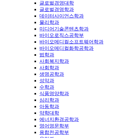
글로벌경영대학
글로벌경영학과
데이터사이언스학과
물리학과
미디어기술콘텐츠학과
바이오로직스공학부
바이오메디컬소프트웨어학과
바이오메디컬화학공학과
법학과
사회복지학과
사회학과
생명공학과
성악과
수학과
식품영양학과
심리학과
아동학과
약학대학
에너지환경공학과
영어영문학부
융합전공학부