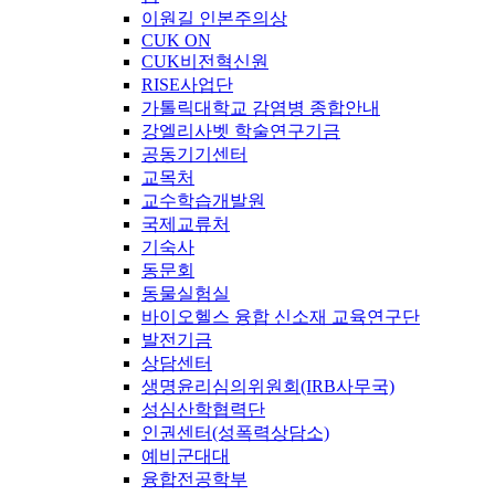
이원길 인본주의상
CUK ON
CUK비전혁신원
RISE사업단
가톨릭대학교 감염병 종합안내
강엘리사벳 학술연구기금
공동기기센터
교목처
교수학습개발원
국제교류처
기숙사
동문회
동물실험실
바이오헬스 융합 신소재 교육연구단
발전기금
상담센터
생명윤리심의위원회(IRB사무국)
성심산학협력단
인권센터(성폭력상담소)
예비군대대
융합전공학부