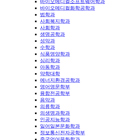
바이오메디컬소프트웨어학과
바이오메디컬화학공학과
법학과
사회복지학과
사회학과
생명공학과
성악과
수학과
식품영양학과
심리학과
아동학과
약학대학
에너지환경공학과
영어영문학부
융합전공학부
음악과
의류학과
의생명과학과
인공지능학과
일어일본문화학과
정보통신전자공학부
중국언어문화학과