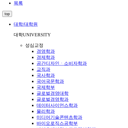
목록
top
대학/대학원
대학
UNIVERSITY
성심교정
경영학과
경제학과
공간디자인ㆍ소비자학과
교직과
국사학과
국어국문학과
국제학부
글로벌경영대학
글로벌경영학과
데이터사이언스학과
물리학과
미디어기술콘텐츠학과
바이오로직스공학부