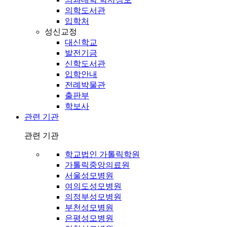
의학도서관
입학처
성신교정
대신학교
발전기금
신학도서관
입학안내
전례박물관
출판부
학보사
관련 기관
관련 기관
학교법인 가톨릭학원
가톨릭중앙의료원
서울성모병원
여의도성모병원
의정부성모병원
부천성모병원
은평성모병원