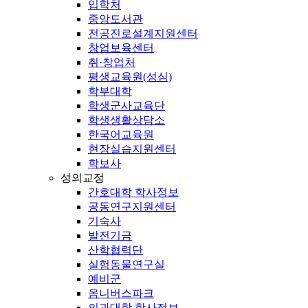
입학처
중앙도서관
전공진로설계지원센터
창업보육센터
취·창업처
평생교육원(성심)
학부대학
학생군사교육단
학생생활상담소
한국어교육원
현장실습지원센터
학보사
성의교정
간호대학 학사정보
공동연구지원센터
기숙사
발전기금
산학협력단
실험동물연구실
예비군
옴니버스파크
의과대학 학사정보