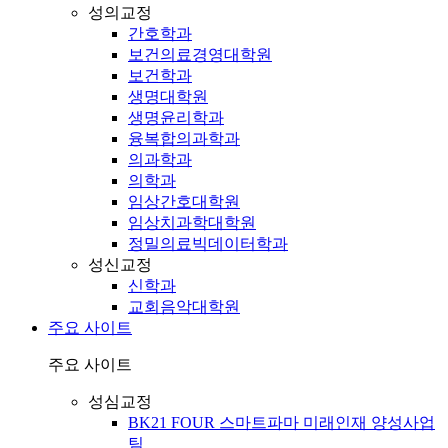
성의교정
간호학과
보건의료경영대학원
보건학과
생명대학원
생명윤리학과
융복합의과학과
의과학과
의학과
임상간호대학원
임상치과학대학원
정밀의료빅데이터학과
성신교정
신학과
교회음악대학원
주요 사이트
주요 사이트
성심교정
BK21 FOUR 스마트파마 미래인재 양성사업
팀