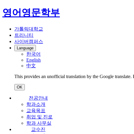
영어영문학부
가톨릭대학교
트리니티
사이버캠퍼스
Language
한국어
English
中文
This provides an unofficial translation by the Google translate.
OK
전공안내
학과소개
교육목표
취업 및 진로
학과 사무실
교수진