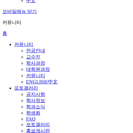
中文
모바일메뉴 닫기
커뮤니티
홈
커뮤니티
전공안내
교수진
학사과정
대학원과정
커뮤니티
ENGLISH/中文
포토갤러리
공지사항
학사정보
학과소식
학생회
FAQ
포토갤러리
홍보게시판