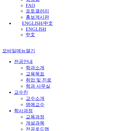
FAQ
포토갤러리
홍보게시판
ENGLISH/中文
ENGLISH
中文
모바일메뉴열기
전공안내
학과소개
교육목표
취업 및 진로
학과 사무실
교수진
교수소개
명예교수
학사과정
교육과정
개설과목
전공로드맵